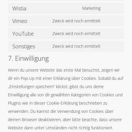
service
Wistia
to
Marketing
google-
Consent
service
fonts
Vimeo
to
Zweck wird noch ermittelt
complianz
Consent
service
YouTube
to
Zweck wird noch ermittelt
wistia
Consent
service
Sonstiges
to
Zweck wird noch ermittelt
vimeo
Consent
service
7. Einwilligung
to
youtube
service
Wenn du unsere Website das erste Mal besuchst, zeigen wir
sonstiges
dir ein Pop-Up mit einer Erklärung über Cookies. Sobald du auf
„Einstellungen speichern“ klickst, gibst du uns deine
Einwilligung alle von dir gewählten Kategorien von Cookies und
Plugins wie in dieser Cookie-Erklärung beschrieben zu
verwenden. Du kannst die Verwendung von Cookies über
deinen Browser deaktivieren, aber bitte beachte, dass unsere
Website dann unter Umständen nicht richtig funktioniert.