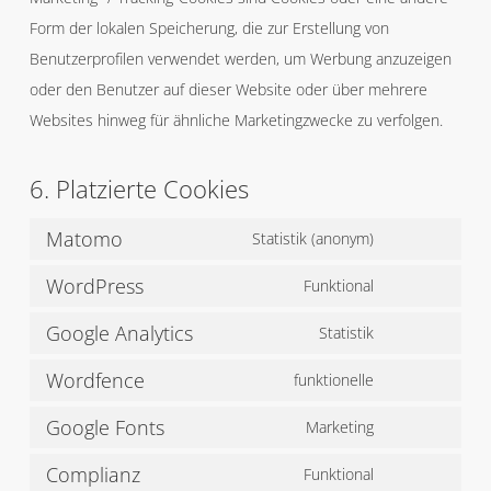
Form der lokalen Speicherung, die zur Erstellung von
Benutzerprofilen verwendet werden, um Werbung anzuzeigen
oder den Benutzer auf dieser Website oder über mehrere
Websites hinweg für ähnliche Marketingzwecke zu verfolgen.
6. Platzierte Cookies
Matomo
Statistik (anonym)
Consent
WordPress
to
Funktional
Consent
service
Google Analytics
to
Statistik
matomo
Consent
service
Wordfence
to
funktionelle
wordpress
Consent
service
Google Fonts
to
Marketing
google-
Consent
service
analytics
Complianz
to
Funktional
wordfence
Consent