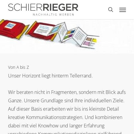
Skip
Menu
to
search
main
content
Von A bis Z
Unser Horizont liegt hinterm Tellerrand.
Wir beraten nicht in Fragmenten, sondern mit Blick aufs
Ganze. Unsere Grundlage sind Ihre individuellen Ziele.
Auf dieser Basis erarbeiten wir bis ins kleinste Detail
kreative Kommunikationsstrategien. Und kombinieren
dabei mit viel Knowhow und langer Erfahrung
verschiedene Kommunikationsdisziplinen zielführend