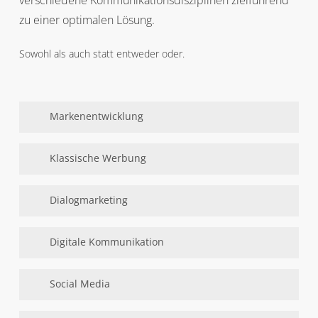
zu einer optimalen Lösung.
Sowohl als auch statt entweder oder.
Markenentwicklung
Zielgruppenanalyse
Klassische Werbung
Positionierung
Corporate Design
Kampagnenentwicklung
Dialogmarketing
Logo & Signet
Anzeigen
Geschäftsausstattung
Image- und Produktfolder
Mailings
Digitale Kommunikation
Verpackungen
Verkehrsmittelwerbung
Dialogkonzepte & Mailingserien
Plakate
Push to Web Marketing
Webdesign, Content Management Systeme
Social Media
Infografiken
E-Mail-Marketing
(CMS)
Individuelle Schnittstellen zu bestehenden
Einrichtung von Unternehmensprofilen